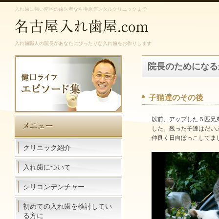
入れ歯に強い南区の歯医者なら榊原デンタルクリニックまで
入れ歯職人の院長があなたにぴったりな入れ歯をお作りします
院長のためになる
子猫達のその後
以前、アップした５匹兄
した。残った子達はだい
仲良く日向ぼっこしてま
クリニック紹介
入れ歯について
シリコンデンチャー
初めての入れ歯を検討してい
る方に