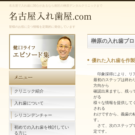
名古屋で入れ歯に関心があるなら南区の榊原デンタルクリニックまで
皆様のお役に立つ情報を定期的に発信しています
榊原の入れ歯ブロ
優れた入れ歯を作製
印象採得により、リア
最初のステップは終わり
方向から
クリニック紹介
確認出来ますし、残っ
がる
様々な情報を提供して
入れ歯について
される
わけですから、義歯の
シリコンデンチャー
す。
さて、次のステップで
初めての入れ歯を検討してい
定です。
る方に