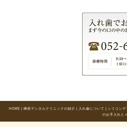
HOME
|
榊原デンタルクリニックの紹介
|
入れ歯について
|
シリコンデ
のお手入れと