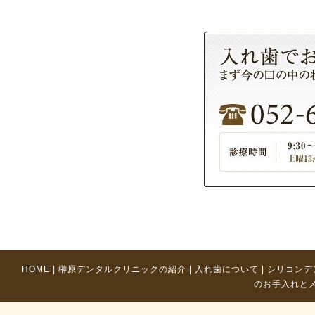
HOME
|
榊原デンタルクリニックの紹介
|
入れ歯について
|
シリコンデ
のお手入れと