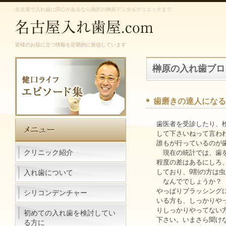
名古屋で入れ歯に関心があるなら南区の榊原デンタルクリニックまで
皆様のお役に立つ情報を定期的に発信しています
榊原の入れ歯ブロ
歯磨きの達人になる
歯医者を受診したり、
して下さいねって言わ
誰もが行っているのが
クリニック紹介
現在の統計では、歯を
程度の差はあるにしろ、
しており、9割の方は
入れ歯について
なんででしょうか？
やっぱりブラッシング
シリコンデンチャー
いる方も、しっかりや
りしっかりやってない
初めての入れ歯を検討してい
下さい。いまさら聞け
る方に